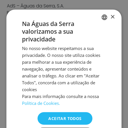
AdS – Águas da Serra, S.A.
Rua Senhora da Estrela, 20
×
6200-454 Boidobra
Na Águas da Serra
Portugal
valorizamos a sua
PORTUGUESE
privacidade
Coordenadas GPS:
ENGLISH
N 40º 15,072’ W 7º28,811’
No nosso website respeitamos a sua
SPANISH
privacidade. O nosso site utiliza cookies
Abrir Mapa
para melhorar a sua experiência de
FRENCH
navegação, apresentar conteúdos e
analisar o tráfego. Ao clicar em "Aceitar
Todos", concorda com a utilização de
Horário de funcionamento
cookies
Para mais informação consulte a nossa
Das 08h às 17h (dias úteis)
Política de Cookies.
Email
ACEITAR TODOS